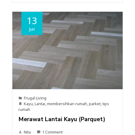
13
Jun
Frugal Living
Kayu
,
Lantai
,
membersihkan rumah
,
parket
,
tips
rumah
Merawat Lantai Kayu (Parquet)
Nita
1 Comment