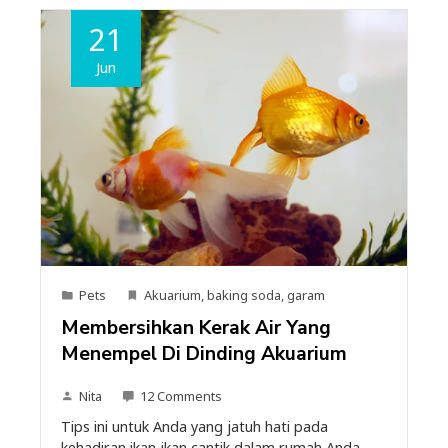
21
Jun
Pets
Akuarium
,
baking soda
,
garam
Membersihkan Kerak Air Yang
Menempel Di Dinding Akuarium
Nita
12 Comments
Tips ini untuk Anda yang jatuh hati pada
kehadiran ikan-ikan cantik dalam rumah Anda.