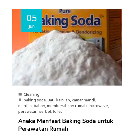
05
Jun
Cleaning
baking soda
,
Bau
,
kain lap
,
kamar mandi
,
manfaat bahan
,
membersihkan rumah
,
microwave
,
perawatan
,
serbet
,
toilet
Aneka Manfaat Baking Soda untuk
Perawatan Rumah