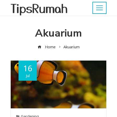
TipsRumah
Akuarium
Home
Akuarium
16
Jul
Gardening