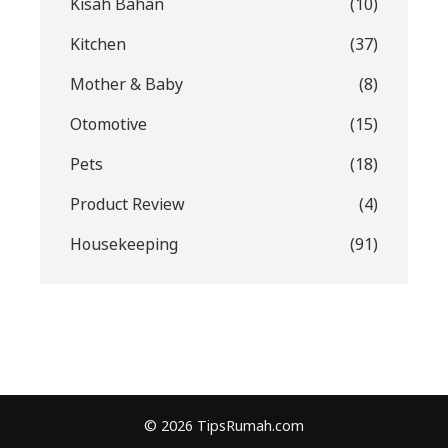
Kisah Bahan
(10)
Kitchen
(37)
Mother & Baby
(8)
Otomotive
(15)
Pets
(18)
Product Review
(4)
Housekeeping
(91)
© 2026 TipsRumah.com