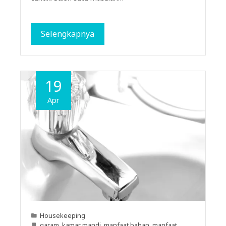
Selengkapnya
19
Apr
Housekeeping
garam
,
kamar mandi
,
manfaat bahan
,
manfaat