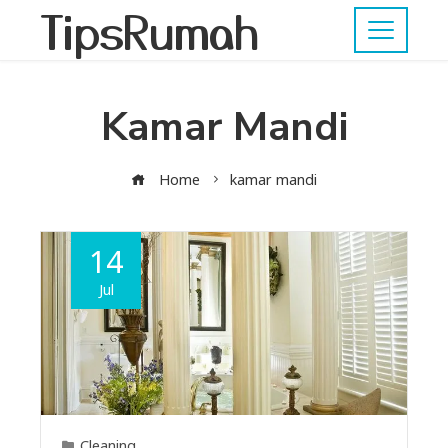
TipsRumah
Kamar Mandi
Home
kamar mandi
14
Jul
Cleaning