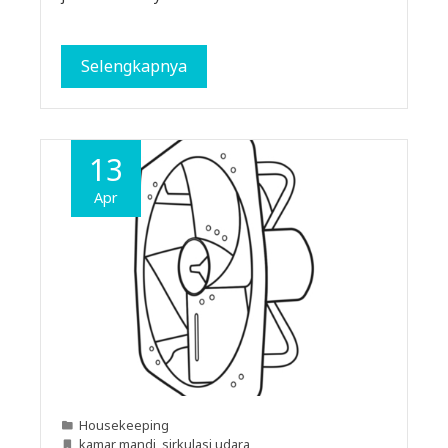
Selengkapnya
13
Apr
Housekeeping
kamar mandi
,
sirkulasi udara