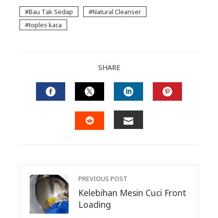
Bau Tak Sedap
Natural Cleanser
toples kaca
SHARE
FACEBOOK
TWITTER
LINKEDIN
PINTERES
EMAIL
STUMBLEUPON
PREVIOUS POST
Kelebihan Mesin Cuci Front
Loading