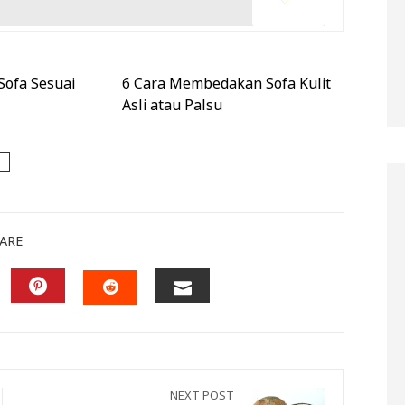
ofa Sesuai
6 Cara Membedakan Sofa Kulit
Asli atau Palsu
ARE
KEDIN
PINTEREST
EMAIL
STUMBLEUPON
NEXT POST