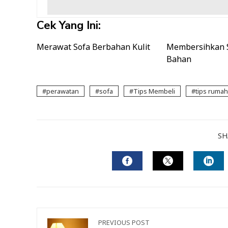
Cek Yang Ini:
Merawat Sofa Berbahan Kulit
Membersihkan S
Bahan
perawatan
sofa
Tips Membeli
tips rumah
SH
FACEBOOK
TWITTER
LIN
PREVIOUS POST