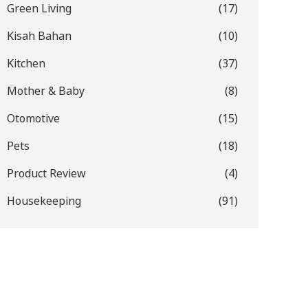
Green Living
(17)
Kisah Bahan
(10)
Kitchen
(37)
Mother & Baby
(8)
Otomotive
(15)
Pets
(18)
Product Review
(4)
Housekeeping
(91)