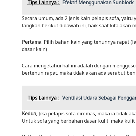
Tips Lainnya :
Efektif Menggunakan Sunblock
Secara umum, ada 2 jenis kain pelapis sofa, yaitu
langkah berikut dibawah ini, baik saat kita akan 
Pertama
, Pilih bahan kain yang tenunnya rapat 
dasar kain)
Cara mengetahui hal ini adalah dengan menggosok
bertenun rapat, maka tidak akan ada serabut bena
Tips Lainnya :
Ventilasi Udara Sebagai Penggan
Kedua
, Jika pelapis sofa diremas, maka ia tidak 
Untuk sofa yang berbahan dasar kulit, maka kulit 