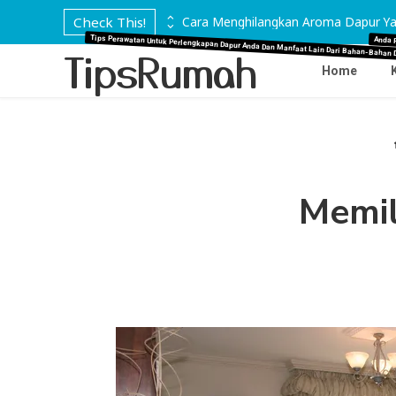
 di Marmer
Check This!
Cara Menghilangkan Aroma Dapur Ya
Tips Perawatan Untuk Perlengkapan Dapur Anda Dan Manfaat Lain Dari Bahan-Bahan 
Anda 
TipsRumah
Home
Memil