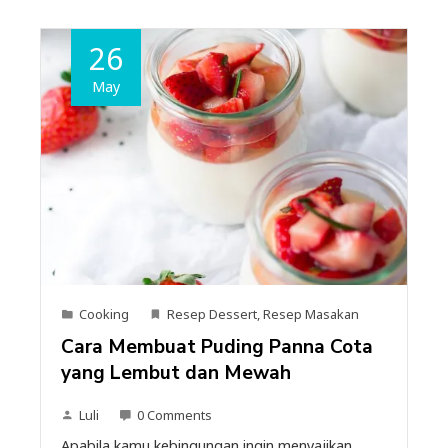
26
May
Cooking
Resep Dessert
,
Resep Masakan
Cara Membuat Puding Panna Cota
yang Lembut dan Mewah
Luli
0 Comments
Apabila kamu kebingungan ingin menyajikan