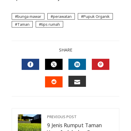
bunga mawar
perawatan
Pupuk Organik
Taman
tips rumah
SHARE
FACEBOOK
TWITTER
LINKEDIN
PINTERES
EMAIL
STUMBLEUPON
PREVIOUS POST
9 Jenis Rumput Taman