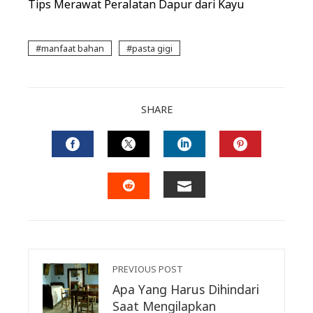
Tips Merawat Peralatan Dapur dari Kayu
manfaat bahan
pasta gigi
SHARE
FACEBOOK
TWITTER
LINKEDIN
PINTERES
EMAIL
STUMBLEUPON
PREVIOUS POST
Apa Yang Harus Dihindari
Saat Mengilapkan