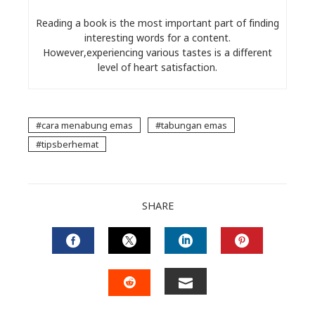
Reading a book is the most important part of finding
interesting words for a content.
However,experiencing various tastes is a different
level of heart satisfaction.
cara menabung emas
tabungan emas
tipsberhemat
SHARE
FACEBOOK
TWITTER
LINKEDIN
PINTERES
EMAIL
STUMBLEUPON