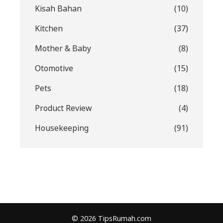
Kisah Bahan
(10)
Kitchen
(37)
Mother & Baby
(8)
Otomotive
(15)
Pets
(18)
Product Review
(4)
Housekeeping
(91)
© 2026 TipsRumah.com