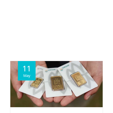
11
May