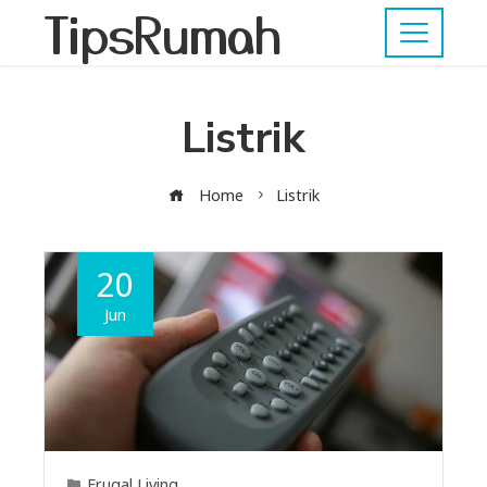
TipsRumah
Listrik
Home
Listrik
20
Jun
Frugal Living