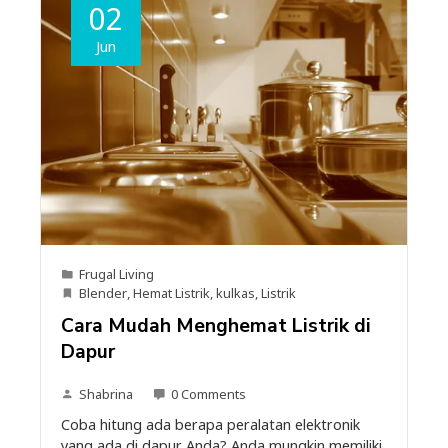
02
Jun
Frugal Living
Blender
,
Hemat Listrik
,
kulkas
,
Listrik
Cara Mudah Menghemat Listrik di
Dapur
Shabrina
0 Comments
Coba hitung ada berapa peralatan elektronik
yang ada di dapur Anda? Anda mungkin memiliki