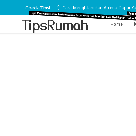
 di Marmer
Check This!
Cara Menghilangkan Aroma Dapur Ya
Tips Perawatan Untuk Perlengkapan Dapur Anda Dan Manfaat Lain Dari Bahan-Bahan 
Anda 
TipsRumah
Home