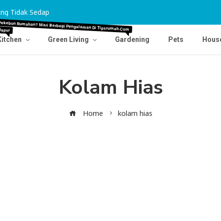
ng Tidak Sedap
Tips Agar Karpet Pudar Kembali Cemerlang
Dapur
Pekebun Rumahan? Mari Berbagi Pengalaman Di Tipsrumah.com
Kitchen
Green Living
Gardening
Pets
Hous
Kolam Hias
Home
kolam hias