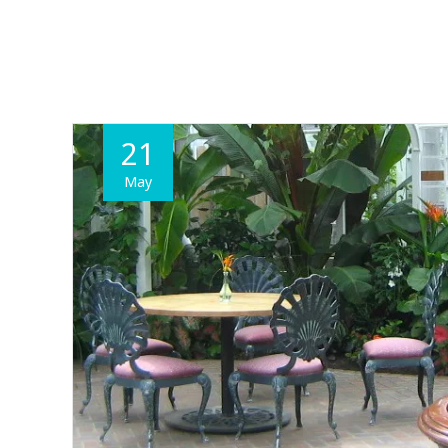
21
May