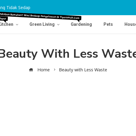
ng Tidak Sedap
Tips Agar Karpet Pudar Kembali Cemerlang
Dapur
Pekebun Rumahan? Mari Berbagi Pengalaman Di Tipsrumah.com
Kitchen
Green Living
Gardening
Pets
Hous
Beauty With Less Wast
Home
Beauty with Less Waste