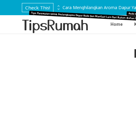
 di Marmer
Check This!
Cara Menghilangkan Aroma Dapur Ya
Tips Perawatan Untuk Perlengkapan Dapur Anda Dan Manfaat Lain Dari Bahan-Bahan 
Anda 
TipsRumah
Home