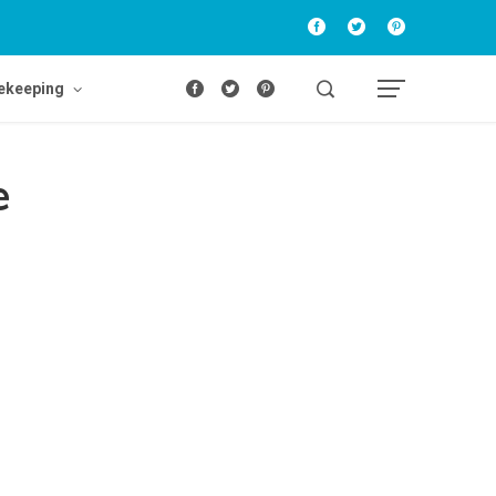
ekeeping
e