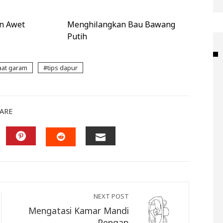
an Awet
Menghilangkan Bau Bawang
Putih
at garam
tips dapur
ARE
KEDIN
PINTEREST
EMAIL
STUMBLEUPON
NEXT POST
Mengatasi Kamar Mandi
Pengap