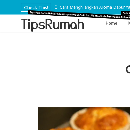
 di Marmer
Check This!
Cara Menghilangkan Aroma Dapur Ya
Tips Perawatan Untuk Perlengkapan Dapur Anda Dan Manfaat Lain Dari Bahan-Bahan 
Anda 
TipsRumah
Home