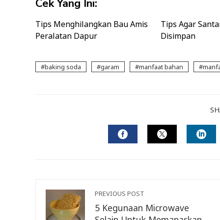
Cek Yang Ini:
Tips Menghilangkan Bau Amis
Tips Agar Sant
Peralatan Dapur
Disimpan
baking soda
garam
manfaat bahan
manfa
SH
FACEBOOK
TWITTER
LIN
PREVIOUS POST
5 Kegunaan Microwave
Selain Untuk Memanaskan