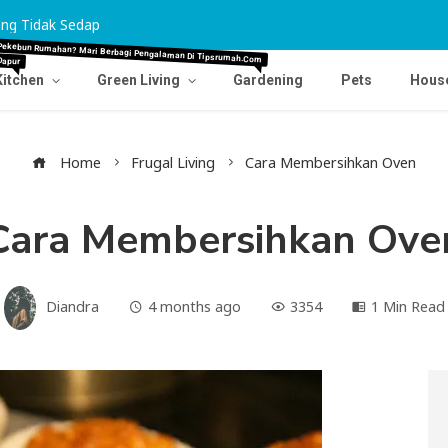
ng Tidak Sedap
Tips Agar Karpet Pudar Kembali Cemerlang
Dapur
Pekebun Rumahan? Mari Berbagi Pengalaman Di Tipsrumah.com
Kitchen
Green Living
Gardening
Pets
Hous
Home
Frugal Living
Cara Membersihkan Oven
Cara Membersihkan Ove
Diandra
4 months ago
3354
1 Min Read