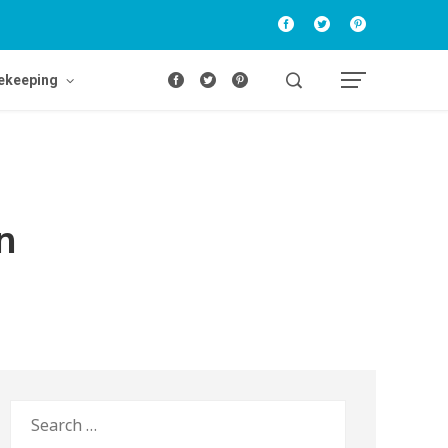
ekeeping
n
Search
for: