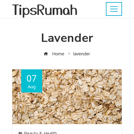
TipsRumah
Lavender
Home
lavender
07
Aug
Beauty & Health