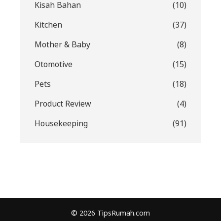
Kisah Bahan
(10)
Kitchen
(37)
Mother & Baby
(8)
Otomotive
(15)
Pets
(18)
Product Review
(4)
Housekeeping
(91)
© 2026 TipsRumah.com