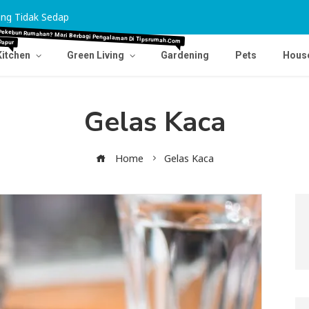
ng Tidak Sedap
Tips Agar Karpet Pudar Kembali Cemerlang
Dapur
Pekebun Rumahan? Mari Berbagi Pengalaman Di Tipsrumah.com
Kitchen
Green Living
Gardening
Pets
Hous
Gelas Kaca
Home
Gelas Kaca