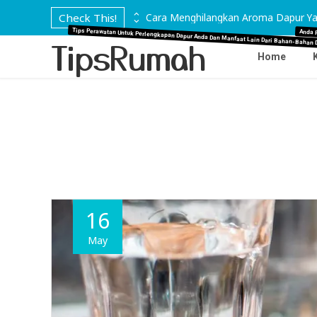
 di Marmer
Check This!
Cara Menghilangkan Aroma Dapur Ya
Tips Perawatan Untuk Perlengkapan Dapur Anda Dan Manfaat Lain Dari Bahan-Bahan 
Anda 
TipsRumah
Home
16
May