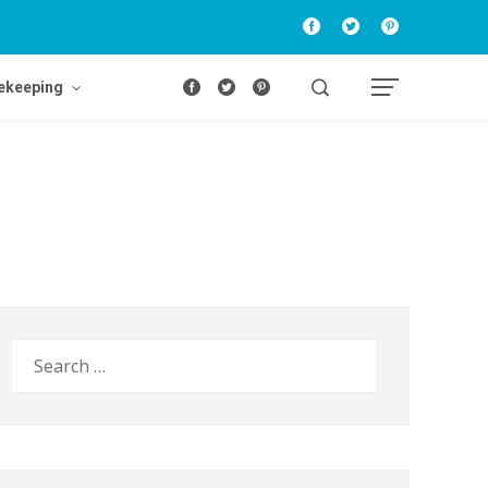
ekeeping
Search
for: