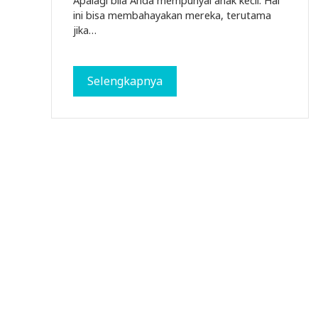
Apalagi bila Anda mempunyai anak kecil. Hal
ini bisa membahayakan mereka, terutama
jika…
Selengkapnya