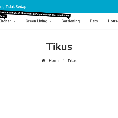
ng Tidak Sedap
Tips Agar Karpet Pudar Kembali Cemerlang
Dapur
Pekebun Rumahan? Mari Berbagi Pengalaman Di Tipsrumah.com
Kitchen
Green Living
Gardening
Pets
Hous
Tikus
Home
Tikus