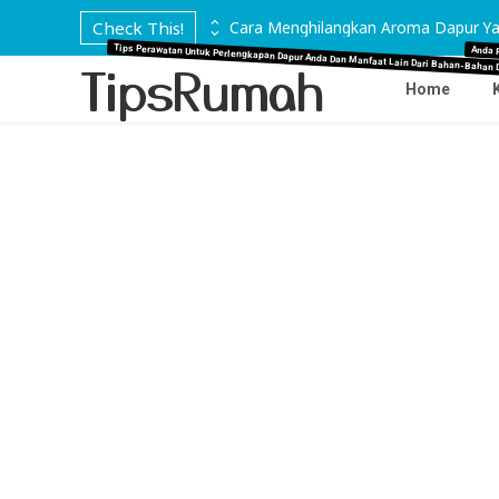
 di Marmer
Check This!
Cara Menghilangkan Aroma Dapur Ya
Tips Perawatan Untuk Perlengkapan Dapur Anda Dan Manfaat Lain Dari Bahan-Bahan 
Anda 
TipsRumah
Home