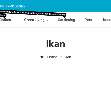
ng Tidak Sedap
Tips Agar Karpet Pudar Kembali Cemerlang
Dapur
Pekebun Rumahan? Mari Berbagi Pengalaman Di Tipsrumah.com
Kitchen
Green Living
Gardening
Pets
Hous
Ikan
Home
ikan