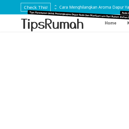
 di Marmer
Check This!
Cara Menghilangkan Aroma Dapur Ya
Tips Perawatan Untuk Perlengkapan Dapur Anda Dan Manfaat Lain Dari Bahan-Bahan 
Anda 
TipsRumah
Home